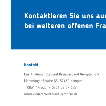
Kontaktieren Sie uns au
bei weiteren offenen Fr
Kontakt
Der Kinderschutzbund Kreisverband Kempten e.V.
Memminger Straße 63, 87439 Kempten
T 0831 14 322
, F 0831 52 37 389
info@kinderschutzbund-kempten.de