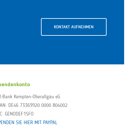
KONTAKT AUFNEHMEN
pendenkonto
R-Bank Kempten-Oberallgäu eG
BAN: DE46 73369920 0000 804002
IC: GENODEF1SFO
PENDEN SIE HIER MIT PAYPAL