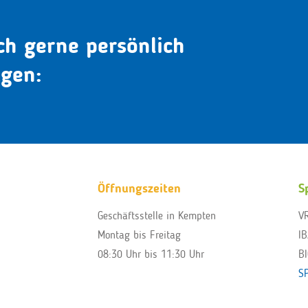
ch gerne persönlich
agen:
Öffnungszeiten
S
Geschäftsstelle in Kempten
V
Montag bis Freitag
I
08:30 Uhr bis 11:30 Uhr
B
S